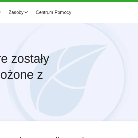
Zasoby
Centrum Pomocy
re zostały
rożone z