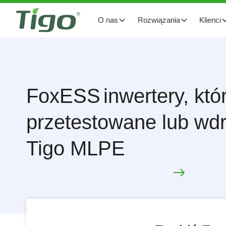
O nas
Rozwiązania
Klienci
FoxESS
inwertery, któ
przetestowane lub wd
Tigo MLPE