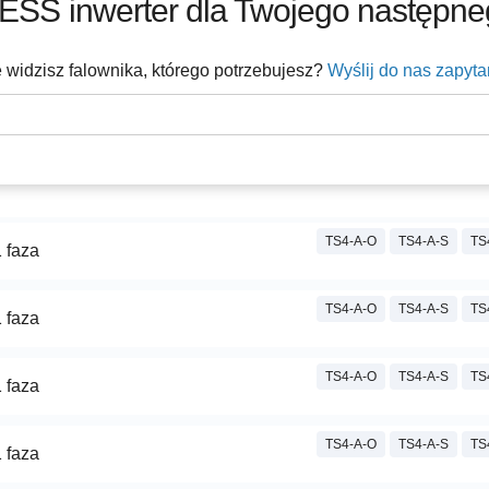
xESS
inwerter dla Twojego następne
 widzisz falownika, którego potrzebujesz?
Wyślij do nas zapyta
TS4-A-O
TS4-A-S
TS
 faza
TS4-A-O
TS4-A-S
TS
 faza
TS4-A-O
TS4-A-S
TS
 faza
TS4-A-O
TS4-A-S
TS
 faza