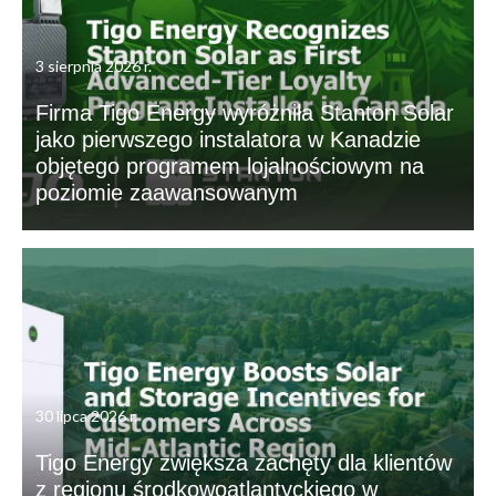
3 sierpnia 2026 r.
Firma Tigo Energy wyróżniła Stanton Solar
jako pierwszego instalatora w Kanadzie
objętego programem lojalnościowym na
poziomie zaawansowanym
30 lipca 2026 r.
Tigo Energy zwiększa zachęty dla klientów
z regionu środkowoatlantyckiego w