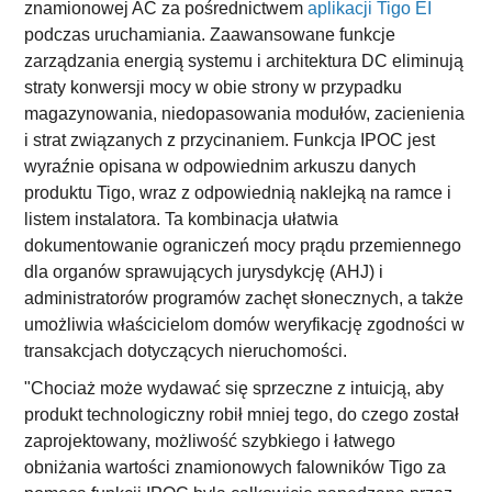
znamionowej AC za pośrednictwem
aplikacji Tigo EI
podczas uruchamiania. Zaawansowane funkcje
zarządzania energią systemu i architektura DC eliminują
straty konwersji mocy w obie strony w przypadku
magazynowania, niedopasowania modułów, zacienienia
i strat związanych z przycinaniem. Funkcja IPOC jest
wyraźnie opisana w odpowiednim arkuszu danych
produktu Tigo, wraz z odpowiednią naklejką na ramce i
listem instalatora. Ta kombinacja ułatwia
dokumentowanie ograniczeń mocy prądu przemiennego
dla organów sprawujących jurysdykcję (AHJ) i
administratorów programów zachęt słonecznych, a także
umożliwia właścicielom domów weryfikację zgodności w
transakcjach dotyczących nieruchomości.
"Chociaż może wydawać się sprzeczne z intuicją, aby
produkt technologiczny robił mniej tego, do czego został
zaprojektowany, możliwość szybkiego i łatwego
obniżania wartości znamionowych falowników Tigo za