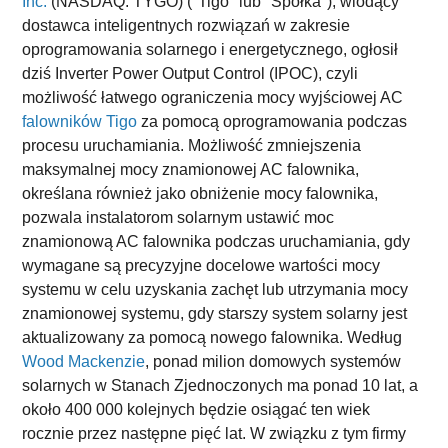
Inc.
(NASDAQ: TYGO) ("Tigo" lub "Spółka"), wiodący
dostawca inteligentnych rozwiązań w zakresie
oprogramowania solarnego i energetycznego, ogłosił
dziś Inverter Power Output Control (IPOC), czyli
możliwość łatwego ograniczenia mocy wyjściowej AC
falowników Tigo
za pomocą oprogramowania podczas
procesu uruchamiania. Możliwość zmniejszenia
maksymalnej mocy znamionowej AC falownika,
określana również jako obniżenie mocy falownika,
pozwala instalatorom solarnym ustawić moc
znamionową AC falownika podczas uruchamiania, gdy
wymagane są precyzyjne docelowe wartości mocy
systemu w celu uzyskania zachęt lub utrzymania mocy
znamionowej systemu, gdy starszy system solarny jest
aktualizowany za pomocą nowego falownika. Według
Wood Mackenzie
, ponad milion domowych systemów
solarnych w Stanach Zjednoczonych ma ponad 10 lat, a
około 400 000 kolejnych będzie osiągać ten wiek
rocznie przez następne pięć lat. W związku z tym firmy