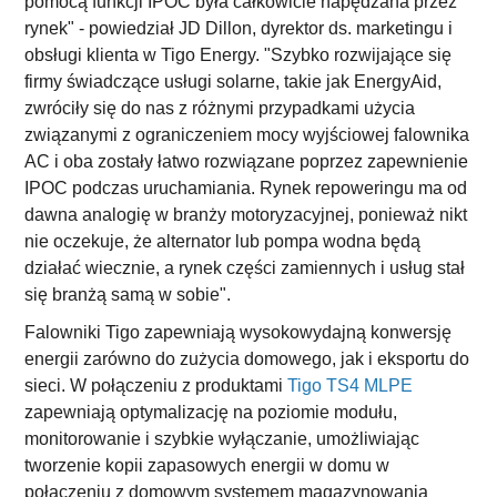
pomocą funkcji IPOC była całkowicie napędzana przez
rynek" - powiedział JD Dillon, dyrektor ds. marketingu i
obsługi klienta w Tigo Energy. "Szybko rozwijające się
firmy świadczące usługi solarne, takie jak EnergyAid,
zwróciły się do nas z różnymi przypadkami użycia
związanymi z ograniczeniem mocy wyjściowej falownika
AC i oba zostały łatwo rozwiązane poprzez zapewnienie
IPOC podczas uruchamiania. Rynek repoweringu ma od
dawna analogię w branży motoryzacyjnej, ponieważ nikt
nie oczekuje, że alternator lub pompa wodna będą
działać wiecznie, a rynek części zamiennych i usług stał
się branżą samą w sobie".
Falowniki Tigo zapewniają wysokowydajną konwersję
energii zarówno do zużycia domowego, jak i eksportu do
sieci. W połączeniu z produktami
Tigo TS4 MLPE
zapewniają optymalizację na poziomie modułu,
monitorowanie i szybkie wyłączanie, umożliwiając
tworzenie kopii zapasowych energii w domu w
połączeniu z domowym systemem magazynowania