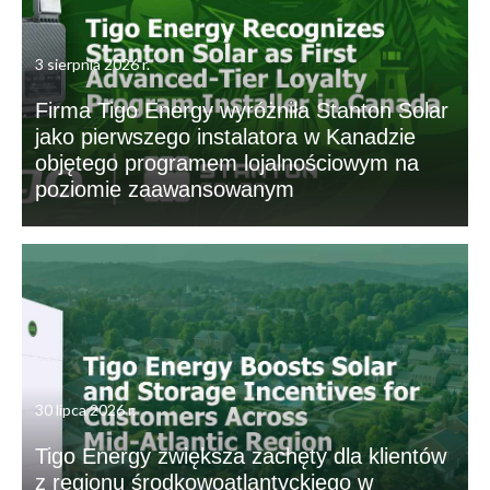
3 sierpnia 2026 r.
Firma Tigo Energy wyróżniła Stanton Solar
jako pierwszego instalatora w Kanadzie
objętego programem lojalnościowym na
poziomie zaawansowanym
30 lipca 2026 r.
Tigo Energy zwiększa zachęty dla klientów
z regionu środkowoatlantyckiego w