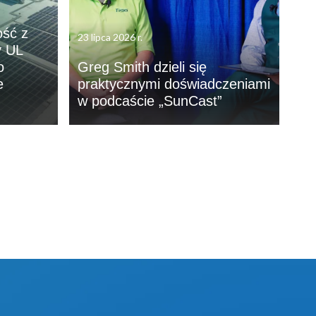
ość z
23 lipca 2026 r.
y UL
o
Greg Smith dzieli się
e
praktycznymi doświadczeniami
w podcaście „SunCast”