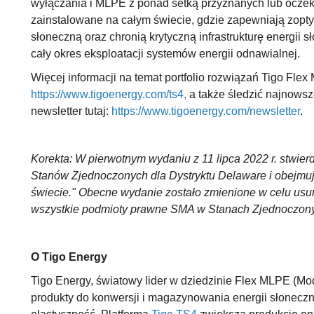
wyłączania i MLPE z ponad setką przyznanych lub oczeku
zainstalowane na całym świecie, gdzie zapewniają zopt
słoneczną oraz chronią krytyczną infrastrukturę energii s
cały okres eksploatacji systemów energii odnawialnej.
Więcej informacji na temat portfolio rozwiązań Tigo Fle
https://www.tigoenergy.com/ts4,
a także śledzić najnowsze
newsletter tutaj:
https://www.tigoenergy.com/newsletter
.
Korekta: W pierwotnym wydaniu z 11 lipca 2022 r. stwi
Stanów Zjednoczonych dla Dystryktu Delaware i obejmu
świecie." Obecne wydanie zostało zmienione w celu usun
wszystkie podmioty prawne SMA w Stanach Zjednoczonyc
O Tigo Energy
Tigo Energy, światowy lider w dziedzinie Flex MLPE (Mod
produkty do konwersji i magazynowania energii słoneczne