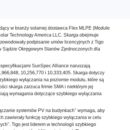
odący w branży solarnej dostawca Flex MLPE (Module
Solar Technology America LLC. Skarga obejmuje
 spowodowały podpisanie umów licencyjnych z Tigo
a w Sądzie Okręgowym Stanów Zjednoczonych dla
 specyfikacjami SunSpec Alliance naruszają
,966,848, 10,256,770 i 10,333,405. Skarga dotyczy
ybkiego wyłączania na poziomie modułu, które są
ści skarga zarzuca firmie SMA i niektórym jej
łniają wymagania dotyczące szybkiego wyłączania
wyłączanie systemów PV na budynkach" wymaga, aby
 zawierały funkcję szybkiego wyłączania w celu
ch". Tigo jest liderem w technologii szybkiego