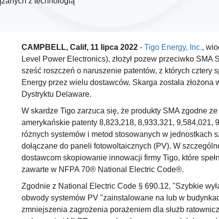
zanych z technologią
CAMPBELL, Calif, 11 lipca 2022
-
Tigo Energy, Inc.
, wi
Level Power Electronics), złożył pozew przeciwko SMA 
sześć roszczeń o naruszenie patentów, z których cztery
Energy przez wielu dostawców. Skarga została złożon
Dystryktu Delaware.
W skardze Tigo zarzuca się, że produkty SMA zgodne ze
amerykańskie patenty 8,823,218, 8,933,321, 9,584,021, 9
różnych systemów i metod stosowanych w jednostkach sz
dołączane do paneli fotowoltaicznych (PV). W szczególno
dostawcom skopiowanie innowacji firmy Tigo, które spe
zawarte w NFPA 70® National Electric Code®.
Zgodnie z National Electric Code § 690.12, "Szybkie 
obwody systemów PV "zainstalowane na lub w budynkach
zmniejszenia zagrożenia porażeniem dla służb ratowniczy