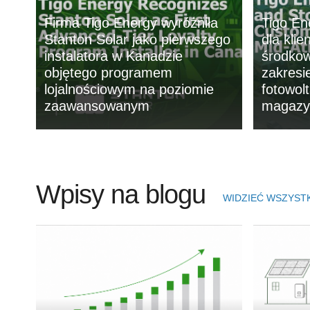
Firma Tigo Energy wyróżniła
Tigo En
Stanton Solar jako pierwszego
dla klie
instalatora w Kanadzie
środkow
objętego programem
zakresie
lojalnościowym na poziomie
fotowol
zaawansowanym
magazyn
Wpisy na blogu
WIDZIEĆ WSZYST