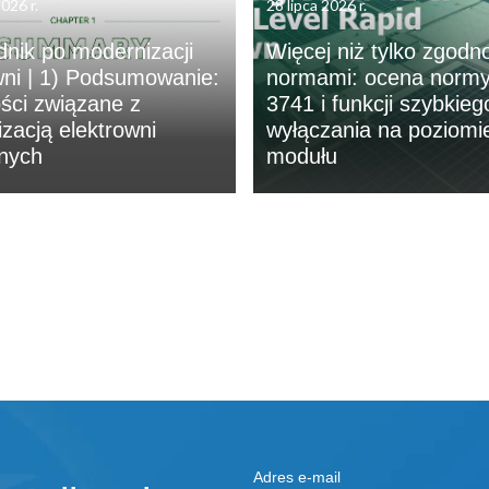
026 r.
28 lipca 2026 r.
nik po modernizacji
Więcej niż tylko zgodn
wni | 1) Podsumowanie:
normami: ocena norm
ści związane z
3741 i funkcji szybkieg
zacją elektrowni
wyłączania na poziomi
nych
modułu
Adres e-mail