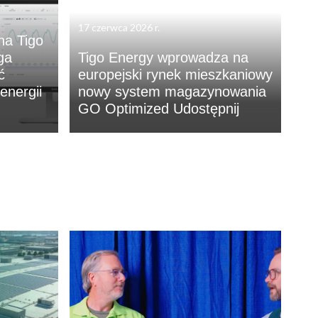
17 czerwca 2026 r.
na Tigo
ga
Tigo Energy wprowadza na
ć
europejski rynek mieszkaniowy
energii
nowy system magazynowania
GO Optimized Udostępnij