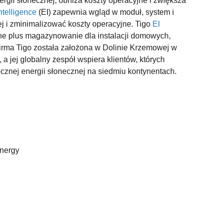
rgii słonecznej, obniża koszty operacyjne i zwiększa
ntelligence
(EI) zapewnia wgląd w moduł, system i
j i zminimalizować koszty operacyjne. Tigo
EI
rne plus magazynowanie dla instalacji domowych,
. Firma Tigo została założona w Dolinie Krzemowej w
 a jej globalny zespół wspiera klientów, których
znej energii słonecznej na siedmiu kontynentach.
Energy