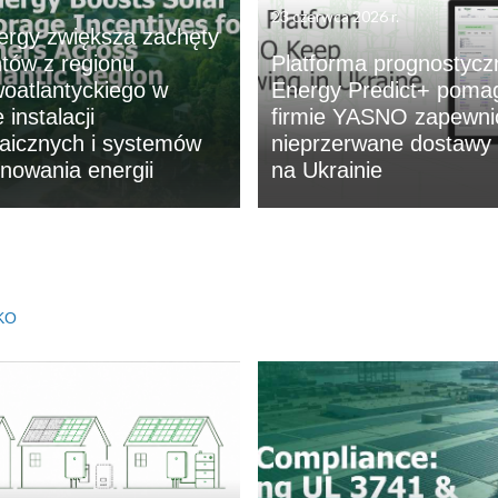
23 czerwca 2026 r.
ergy zwiększa zachęty
ntów z regionu
Platforma prognostycz
oatlantyckiego w
Energy Predict+ poma
 instalacji
firmie YASNO zapewni
taicznych i systemów
nieprzerwane dostawy 
owania energii
na Ukrainie
KO