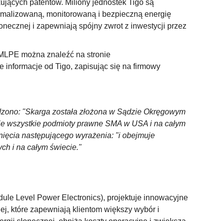
jących patentów. Miliony jednostek Tigo są
ymalizowaną, monitorowaną i bezpieczną energię
łonecznej i zapewniają spójny zwrot z inwestycji przez
x MLPE można znaleźć na stronie
 informacje od Tigo, zapisując się na firmowy
erdzono: "Skarga została złożona w Sądzie Okręgowym
je wszystkie podmioty prawne SMA w USA i na całym
ięcia następującego wyrażenia: "i obejmuje
h i na całym świecie."
ule Level Power Electronics), projektuje innowacyjne
j, które zapewniają klientom większy wybór i