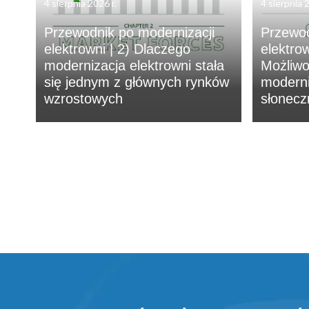
4 sierpnia 2026 r.
4 sierpnia 2
Przewodnik po modernizacji
Przewod
elektrowni | 2) Dlaczego
elektro
modernizacja elektrowni stała
Możliwo
się jednym z głównych rynków
moderni
wzrostowych
słonecz