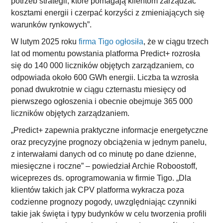
potrzeb strategii, które pomagają klientom zarządzać
kosztami energii i czerpać korzyści z zmieniających się
warunków rynkowych”.
W lutym 2025 roku
firma Tigo ogłosiła
, że w ciągu trzech
lat od momentu powstania platforma Predict+ rozrosła
się do 140 000 liczników objętych zarządzaniem, co
odpowiada około 600 GWh energii. Liczba ta wzrosła
ponad dwukrotnie w ciągu czternastu miesięcy od
pierwszego ogłoszenia i obecnie obejmuje 365 000
liczników objętych zarządzaniem.
„Predict+ zapewnia praktyczne informacje energetyczne
oraz precyzyjne prognozy obciążenia w jednym panelu,
z interwałami danych od co minutę po dane dzienne,
miesięczne i roczne” – powiedział Archie Roboostoff,
wiceprezes ds. oprogramowania w firmie Tigo. „Dla
klientów takich jak CPV platforma wykracza poza
codzienne prognozy pogody, uwzględniając czynniki
takie jak święta i typy budynków w celu tworzenia profili