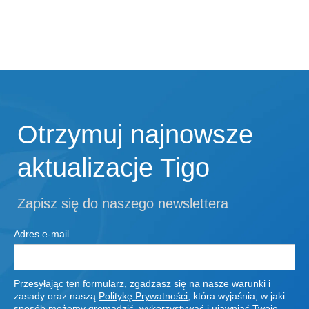
Otrzymuj najnowsze
aktualizacje Tigo
Zapisz się do naszego newslettera
Adres e-mail
Przesyłając ten formularz, zgadzasz się na nasze warunki i
zasady oraz naszą
Politykę Prywatności
, która wyjaśnia, w jaki
sposób możemy gromadzić, wykorzystywać i ujawniać Twoje