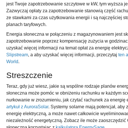
jest Twoje zapotrzebowanie szczytowe w kW, tym wyższa je
Zazwyczaj opłaty za zapotrzebowanie stanowią część rachu
ze stawkami za czas użytkowania energii i są najczęściej 
planach taryfowych.
Energia słoneczna w połączeniu z magazynowaniem jest sk
zapotrzebowanie poprzez kompensację zużycia w godzinach
uzyskać więcej informacji na temat opłat za energię elektryc
Slipstream
, a aby uzyskać więcej informacji, przeczytaj
ten 
World
.
Streszczenie
Teraz, gdy już wiesz, jakie są wspólne rodzaje planów energi
słoneczna może pomóc w obniżeniu rachunku w każdym sce
nurkowanie w zrozumieniu, jak czytać rachunek za energię 
artykuł z AuroraSolar
. Systemy solarne mają potencjał, aby
energię elektryczną, a może nawet całkowicie wyeliminowa
niezależność energetyczną. Zobacz ile może zaoszczędzić C
słoneczną korzystając z
kalkulatora EnergySage
.