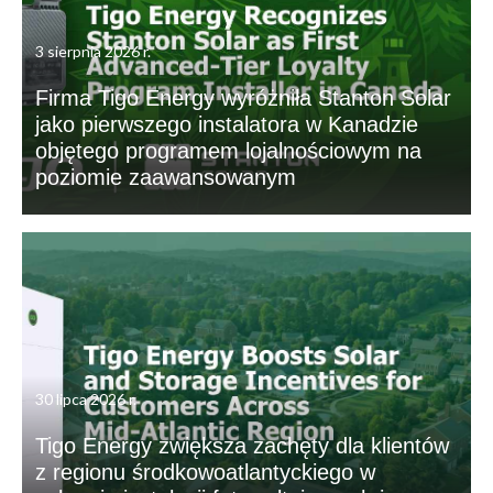
3 sierpnia 2026 r.
Firma Tigo Energy wyróżniła Stanton Solar
jako pierwszego instalatora w Kanadzie
objętego programem lojalnościowym na
poziomie zaawansowanym
30 lipca 2026 r.
Tigo Energy zwiększa zachęty dla klientów
z regionu środkowoatlantyckiego w