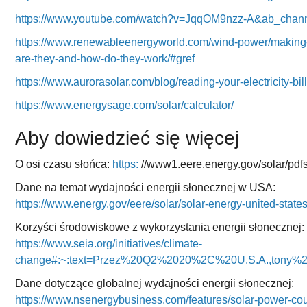
https://www.youtube.com/watch?v=JqqOM9nzz-A&ab_chann
https://www.renewableenergyworld.com/wind-power/making
are-they-and-how-do-they-work/#gref
https://www.aurorasolar.com/blog/reading-your-electricity-bil
https://www.energysage.com/solar/calculator/
Aby dowiedzieć się więcej
O osi czasu słońca:
https:
//www1.eere.energy.gov/solar/pdfs
Dane na temat wydajności energii słonecznej w USA:
https://www.energy.gov/eere/solar/solar-energy-united-state
Korzyści środowiskowe z wykorzystania energii słonecznej:
https://www.seia.org/initiatives/climate-
change#:~:text=Przez%20Q2%2020%2C%20U.S.A.,tony%2
Dane dotyczące globalnej wydajności energii słonecznej:
https://www.nsenergybusiness.com/features/solar-power-coun