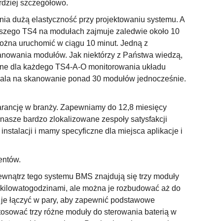
ardziej szczegółowo.
a dużą elastyczność przy projektowaniu systemu. A
naszego TS4 na modułach zajmuje zaledwie około 10
można uruchomić w ciągu 10 minut. Jedną z
skanowania modułów. Jak niektórzy z Państwa wiedzą,
gane dla każdego TS4-A-O monitorowania układu
wala na skanowanie ponad 30 modułów jednocześnie.
warancję w branży. Zapewniamy do 12,8 miesięcy
 nasze bardzo zlokalizowane zespoły satysfakcji
instalacji i mamy specyficzne dla miejsca aplikacje i
entów.
 Wewnątrz tego systemu BMS znajdują się trzy moduły
0-kilowatogodzinami, ale można je rozbudować aż do
 je łączyć w pary, aby zapewnić podstawowe
osować trzy różne moduły do sterowania baterią w