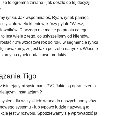
że to ogromna zmiana - jak doszło do tej decyzji,
ek.
amy rynku. Jak wspomniałeś, Ryan, rynek pamięci
łyszało wielu klientów, którzy pytali: "Wiesz,
lowników. Dlaczego nie macie po prostu całego
to jest wiele z tego, co usłyszeliśmy od klientów.
rostać 40% wzrostowi rok do roku w segmencie rynku
i uważamy, że jest taka potrzeba na rynku. Właśnie
czamy na rynek dodatkowe produkty.
ązania Tigo
z istniejącymi systemami PV? Jakie są ograniczenia
niejącymi instalacjami?
 system dla wszystkich; wraca do naszych pomysłów
 nowego systemu - lub typowo ludzie nazywają to
nkcja jest w rozwoju. Spodziewamy się wprowadzić ją