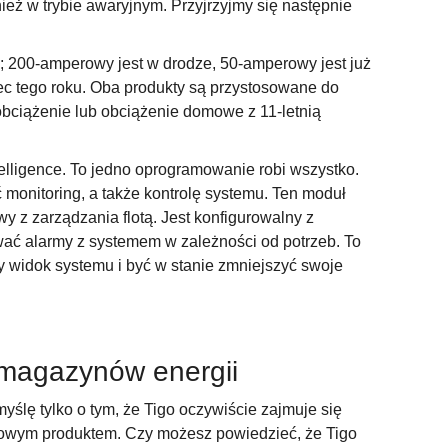
eż w trybie awaryjnym. Przyjrzyjmy się następnie
 200-amperowy jest w drodze, 50-amperowy jest już
c tego roku. Oba produkty są przystosowane do
bciążenie lub obciążenie domowe z 11-letnią
elligence. To jedno oprogramowanie robi wszystko.
monitoring, a także kontrolę systemu. Ten moduł
owy z zarządzania flotą. Jest konfigurowalny z
wać alarmy z systemem w zależności od potrzeb. To
 widok systemu i być w stanie zmniejszyć swoje
 magazynów energii
myślę tylko o tym, że Tigo oczywiście zajmuje się
wowym produktem. Czy możesz powiedzieć, że Tigo