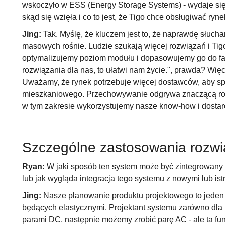
wskoczyło w ESS (Energy Storage Systems) - wydaje się, 
skąd się wzięła i co to jest, że Tigo chce obsługiwać ryn
Jing:
Tak. Myślę, że kluczem jest to, że naprawdę słuch
masowych rośnie. Ludzie szukają więcej rozwiązań i Tigo s
optymalizujemy poziom modułu i dopasowujemy go do fa
rozwiązania dla nas, to ułatwi nam życie.", prawda? Więc 
Uważamy, że rynek potrzebuje więcej dostawców, aby sp
mieszkaniowego. Przechowywanie odgrywa znaczącą rolę 
w tym zakresie wykorzystujemy nasze know-how i dostar
Szczególne zastosowania rozwi
Ryan:
W jaki sposób ten system może być zintegrowany 
lub jak wygląda integracja tego systemu z nowymi lub ist
Jing:
Nasze planowanie produktu projektowego to jeden
będących elastycznymi. Projektant systemu zarówno dla
parami DC, następnie możemy zrobić parę AC - ale ta fu