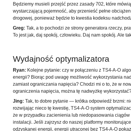
Będziemy musieli przejść przez zasady 702, które mówi
wystarczającą pojemność, aby przenieść pełne obciążenie.
drogowej, ponieważ będzie to kwestia kodeksu nadcho
Greg:
Tak, a to pochodzi ze strony generatora rzeczy, pr
To jest jak, daj spokój, człowieku. Daj nam spokój. Ale t
Wydajność optymalizatora
Ryan:
Kolejne pytanie: czy w połączeniu z TS4-A-O alg
energii? Biorąc pod uwagę możliwość wykorzystania nad
zamiast ograniczania napięcia? Chodzi mi o to, że w n
ograniczenia napięcia, można tę nadwyżkę wykorzystać
Jing:
Tak, to dobre pytanie — krótka odpowiedź brzmi: nie
rozwijając nieco tę kwestię, TS4-A-O system optymalizac
że w przypadku zacienienia lub niedopasowania ciąg
instalacji. Jeśli zajrzysz do naszej platformy monitorując
odzyskanej energii, energii utraconej bez TS4-A-O pokazu