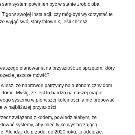
n sam system powinien być w stanie zrobić oba.
i Tigo w swojej instalacji, czy mógłbyś wykorzystać te
że wyjąć swój stary falownik, jeśli chcesz.
waszego planowania na przyszłość ze sprzętem, który
e możecie jeszcze mówić?
że wiesz, że naprawdę patrzymy na autonomiczny dom
w domu. Myślę, że jest to bardzo na naszej mapie
wego systemu w pierwszej kolejności, a nie próbować
 w najbliższej przyszłości.
a rzecz związana z kodem, powiedziałabym, że
ktować systemy, aby mieć tylko wystarczającą
 Ale idąc do przodu, do 2020 roku, to odejdzie.