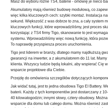
Masz do wyboru różne TS4, baterie - omówię je nieco b
Akumulatory mają również budowę modułową, co zapewni
więc kilka kluczowych cech: szybki montaż. Instalacja 
sekund. Większość z was dobrze to zna, a cały system 
kluczowych funkcji, które wprowadziliśmy, jest proces 
korzystając z TS4 firmy Tigo, skanowanie to jest wyma
systemu. Wprowadziliśmy więc nową funkcję, która poz
To naprawdę przyspiesza proces uruchomienia.
Tigo jest liderem w branży, dlatego mamy najdłuższą g
gwarancji na inwerter, a z akumulatorem do 11 lat. Mamy
klienta. Wszyscy ludzie będą lokalni, aby wspierać Cię w 
wsparcie projektowe dla Ciebie.
Przejdę do omówienia szczegółów dotyczących kompon
Jak widać tutaj, jest to jedna obudowa Tigo EI Battery.
baterii. Każdy z tych komponentów jest dostarczany z 1
40 kilowatogodzin; innymi słowy, cztery obudowy. Można
wsparcie dla domu lub całego domu. Można również zast