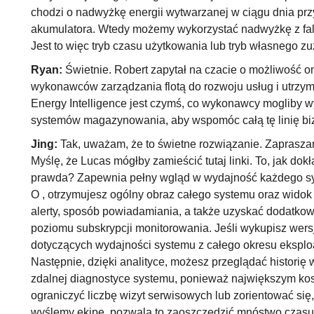
chodzi o nadwyżkę energii wytwarzanej w ciągu dnia przy 
akumulatora. Wtedy możemy wykorzystać nadwyżkę z fal
Jest to więc tryb czasu użytkowania lub tryb własnego zu
Ryan:
Świetnie. Robert zapytał na czacie o możliwość o
wykonawców zarządzania flotą do rozwoju usług i utrzym
Energy Intelligence jest czymś, co wykonawcy mogliby w
systemów magazynowania, aby wspomóc całą tę linię 
Jing:
Tak, uważam, że to świetne rozwiązanie. Zaprasza
Myślę, że Lucas mógłby zamieścić tutaj linki. To, jak do
prawda? Zapewnia pełny wgląd w wydajność każdego sy
O , otrzymujesz ogólny obraz całego systemu oraz widok 
alerty, sposób powiadamiania, a także uzyskać dodatko
poziomu subskrypcji monitorowania. Jeśli wykupisz wer
dotyczących wydajności systemu z całego okresu eksplo
Następnie, dzięki analityce, możesz przeglądać histori
zdalnej diagnostyce systemu, ponieważ największym kosz
ograniczyć liczbę wizyt serwisowych lub zorientować si
wyślemy ekipę, pozwala to zaoszczędzić mnóstwo czasu 