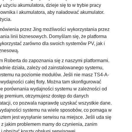
użyciu akumulatora, dzieje się to w trybie pracy
ownika i akumulatora, aby naładować akumulator.
życia.
mówienia przez Jing możliwości wykorzystania przez
ania linii biznesowych. Domyślam się, że platforma
ykorzystać zarówno dla swoich systemów PV, jak i
biznesową.
m Roberta do zapoznania się z naszymi platformami.
kładnie działa, zależy od zainstalowanego systemu,
stemu na poziomie modułów. Jeśli nie masz TS4-A-
wydajności całej floty. Można tam skonfigurować
we porównania wydajności systemu w zależności od
sję premium, otrzymujesz dostęp do danych
atacji, co pozwala naprawdę uzyskać wszystkie dane.
ę wydajności systemu na wiele sposobów, co pomaga w
tem jest wysyłanie serwisu na miejsce. Jeśli uda się
ę, z jakim problemem mamy do czynienia, zanim
i obniżyć koszty obsługi serwisowej.