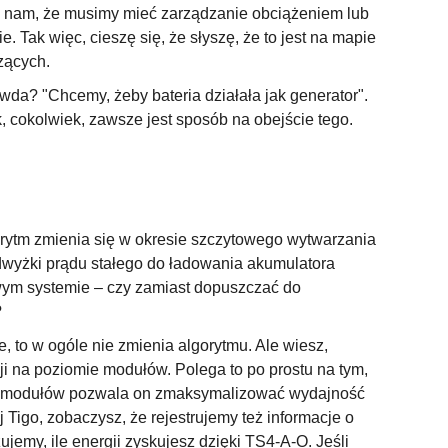
ą nam, że musimy mieć zarządzanie obciążeniem lub
 Tak więc, cieszę się, że słyszę, że to jest na mapie
dzących.
awda? "Chcemy, żeby bateria działała jak generator".
ak, cokolwiek, zawsze jest sposób na obejście tego.
orytm zmienia się w okresie szczytowego wytwarzania
wyżki prądu stałego do ładowania akumulatora
owym systemie – czy zamiast dopuszczać do
?
, to w ogóle nie zmienia algorytmu. Ale wiesz,
ji na poziomie modułów. Polega to po prostu na tym,
ów modułów pozwala on zmaksymalizować wydajność
ej Tigo, zobaczysz, że rejestrujemy też informacje o
jemy, ile energii zyskujesz dzięki TS4-A-O. Jeśli