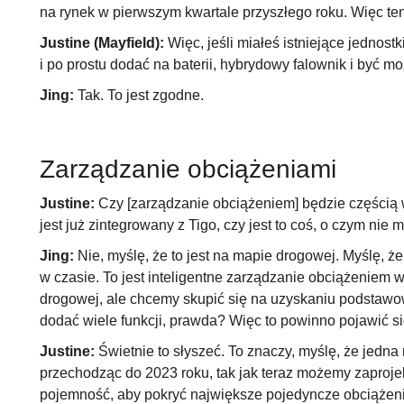
na rynek w pierwszym kwartale przyszłego roku. Więc te
Justine (Mayfield):
Więc, jeśli miałeś istniejące jednostk
i po prostu dodać na baterii, hybrydowy falownik i być mo
Jing:
Tak. To jest zgodne.
Zarządzanie obciążeniami
Justine:
Czy [zarządzanie obciążeniem] będzie częścią 
jest już zintegrowany z Tigo, czy jest to coś, o czym ni
Jing:
Nie, myślę, że to jest na mapie drogowej. Myślę, 
w czasie. To jest inteligentne zarządzanie obciążeniem 
drogowej, ale chcemy skupić się na uzyskaniu podstawo
dodać wiele funkcji, prawda? Więc to powinno pojawić się
Justine:
Świetnie to słyszeć. To znaczy, myślę, że jedn
przechodząc do 2023 roku, tak jak teraz możemy zaproje
pojemność, aby pokryć największe pojedyncze obciążenie.